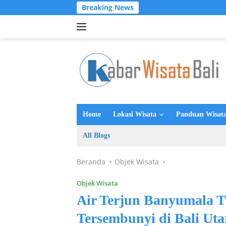
Langsung
Breaking News
ke
konten
Home
Lokasi Wisata
Panduan Wisata
All Blogs
Beranda
Objek Wisata
Objek Wisata
Air Terjun Banyumala T
Tersembunyi di Bali Uta