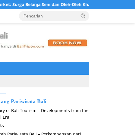
lanja Seni dan Oleh-Oleh Khas Bali di Jantung Ubud
Kris
tang Pariwisata Bali
ory of Bali Tourism – Developments from the
l Era
ks
rah Pariwisata Bali – Perkembangan dari