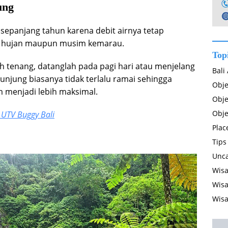
ung
 sepanjang tahun karena debit airnya tetap
im hujan maupun musim kemarau.
Top
ih tenang, datanglah pada pagi hari atau menjelang
Bali
unjung biasanya tidak terlalu ramai sehingga
Obje
 menjadi lebih maksimal.
Obje
Obje
 UTV Buggy Bali
Plac
Tips
Unca
Wisa
Wisa
Wisa