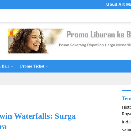
Ubud Art Market: Surga Be
 Bali
Promo Ticket
Ten
Hist
Roya
win Waterfalls: Surga
Inde
ra
Seja