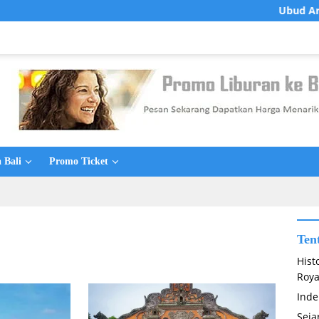
Ubud Art Market: 
 Bali
Promo Ticket
Ten
Hist
Roya
Inde
Seja