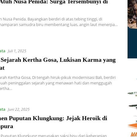
 Atuh Nusa Penida: Surga Tersembunyi di
h Nusa Penida. Bayangkan berdiri di atas tebing tinggi, di
amparan samudra biru membentang luas, angin laut menerpa…
ata
Juli 1, 2025
 Sejarah Kertha Gosa, Lukisan Karma yang
at
arah Kertha Gosa, Di tengah hiruk-pikuk modernisasi Bali, berdiri
uah peninggalan sejarah yang menawan hati dan menggugah
ertha…
ata
Juni 22, 2025
n Puputan Klungkung: Jejak Heroik di
apura
uputan Klungkung merupakan saksi bisu dari keberanian