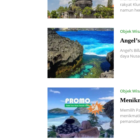
rakyat Klu
namun her
Objek Wis
Angel’
Angel’s Bi
daya Nusa 
Objek Wis
Menikm
Memilih Pa
menikmati 
pemanda