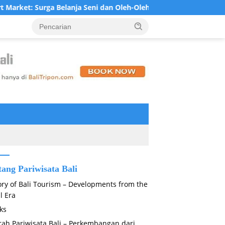
Surga Belanja Seni dan Oleh-Oleh Khas Bali di Jantung Ubud
tang Pariwisata Bali
ory of Bali Tourism – Developments from the
l Era
ks
rah Pariwisata Bali – Perkembangan dari