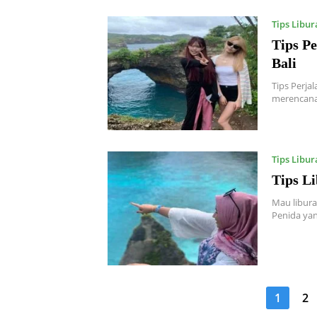
Tips Libur
Tips Pe
Bali
Tips Perja
merencanak
Tips Libur
Tips L
Mau libura
Penida yan
Paginasi
1
2
pos