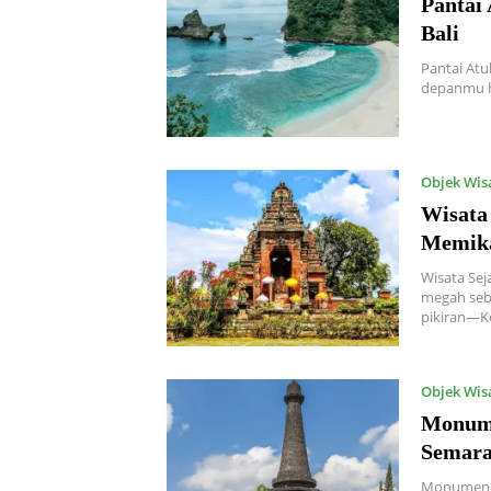
Pantai
Bali
Pantai Atu
depanmu h
Objek Wis
Wisata
Memik
Wisata Sej
megah seb
pikiran—K
Objek Wis
Monume
Semar
Monumen P