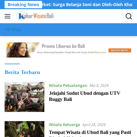
Langsung
Ubud Art Market: Surga Belanja Seni dan Oleh-Oleh Khas Bali d
Breaking News
ke
konten
All Blogs
Panduan
Berita Terbaru
Wisata
Wisata Petualangan
Bali
Mei 4, 2026
Jelajahi Sudut Ubud dengan UTV
Buggy Bali
Wisata Keluarga
April 28, 2026
Tempat Wisata di Ubud Bali yang Pasti