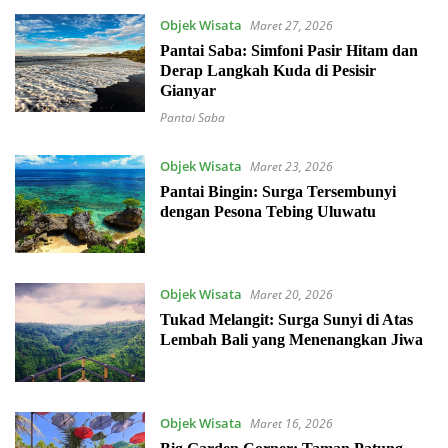
Objek Wisata
Maret 27, 2026
Pantai Saba: Simfoni Pasir Hitam dan
Derap Langkah Kuda di Pesisir
Gianyar
Pantai Saba
Objek Wisata
Maret 23, 2026
Pantai Bingin: Surga Tersembunyi
dengan Pesona Tebing Uluwatu
Objek Wisata
Maret 20, 2026
Tukad Melangit: Surga Sunyi di Atas
Lembah Bali yang Menenangkan Jiwa
Objek Wisata
Maret 16, 2026