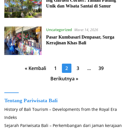
Big Garden Corner: Taman Patung
Unik dan Wisata Santai di Sanur
Uncategorized
Maret 14, 2026
Pasar Kumbasari Denpasar, Surga
Kerajinan Khas Bali
Paginasi
« Kembali
1
2
3
…
39
pos
Berikutnya »
Tentang Pariwisata Bali
History of Bali Tourism – Developments from the Royal Era
Indeks
Sejarah Pariwisata Bali – Perkembangan dari jaman kerajaan