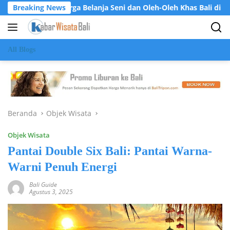
Langsung
t: Surga Belanja Seni dan Oleh-Oleh Khas Bali di Jantung Ubud
Breaking News
ke
konten
All Blogs
Beranda
Objek Wisata
Objek Wisata
Pantai Double Six Bali: Pantai Warna-
Warni Penuh Energi
Bali Guide
Agustus 3, 2025