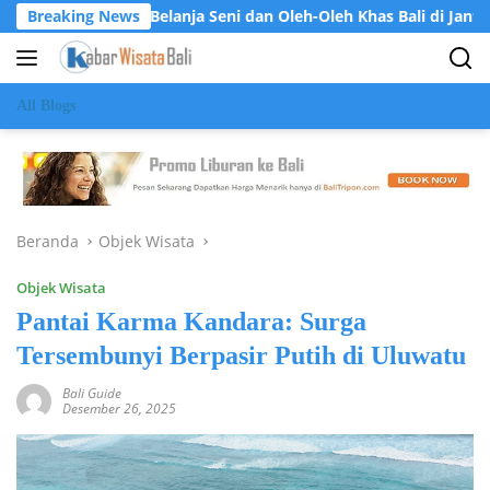
Langsung
urga Belanja Seni dan Oleh-Oleh Khas Bali di Jantung Ubud
Breaking News
ke
konten
All Blogs
Beranda
Objek Wisata
Objek Wisata
Pantai Karma Kandara: Surga
Tersembunyi Berpasir Putih di Uluwatu
Bali Guide
Desember 26, 2025