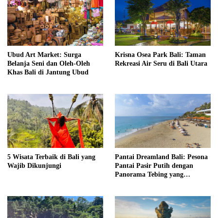
Ubud Art Market: Surga
Krisna Osea Park Bali: Taman
Belanja Seni dan Oleh-Oleh
Rekreasi Air Seru di Bali Utara
Khas Bali di Jantung Ubud
5 Wisata Terbaik di Bali yang
Pantai Dreamland Bali: Pesona
Wajib Dikunjungi
Pantai Pasir Putih dengan
Panorama Tebing yang
Memukau