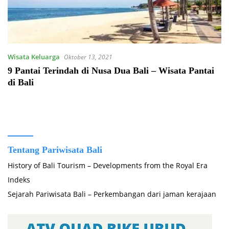
Wisata Keluarga
Oktober 13, 2021
9 Pantai Terindah di Nusa Dua Bali – Wisata Pantai
di Bali
Tentang Pariwisata Bali
History of Bali Tourism – Developments from the Royal Era
Indeks
Sejarah Pariwisata Bali – Perkembangan dari jaman kerajaan