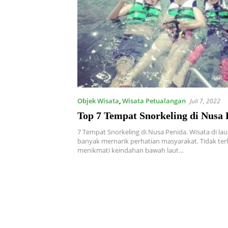
Objek Wisata
,
Wisata Petualangan
Juli 7, 2022
Top 7 Tempat Snorkeling di Nusa 
7 Tempat Snorkeling di Nusa Penida. Wisata di l
banyak mernarik perhatian masyarakat. Tidak ter
menikmati keindahan bawah laut…