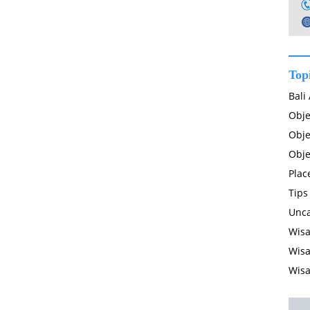
Top
Bali
Obje
Obje
Obje
Plac
Tips
Unca
Wisa
Wisa
Wisa