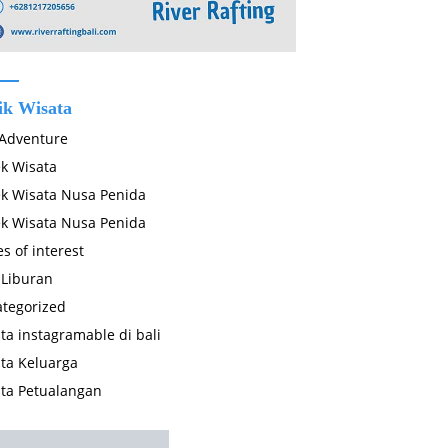
ik Wisata
 Adventure
k Wisata
k Wisata Nusa Penida
k Wisata Nusa Penida
es of interest
 Liburan
tegorized
ta instagramable di bali
ta Keluarga
ta Petualangan