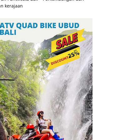
n kerajaan