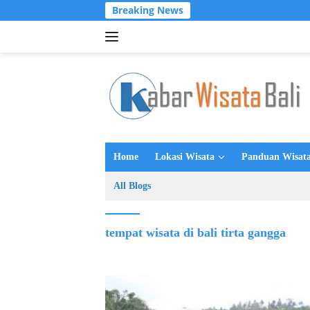
Langsung
Breaking News
ke
konten
Home
Lokasi Wisata
Panduan Wisata
All Blogs
tempat wisata di bali tirta gangga