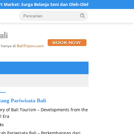
t: Surga Belanja Seni dan Oleh-Oleh Khas Bali di Jantung Ubud
tang Pariwisata Bali
ory of Bali Tourism – Developments from the
l Era
ks
rah Pariwisata Bali – Perkembangan dari