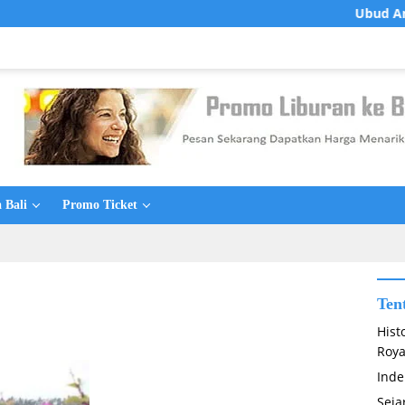
Ubud Art Marke
 Bali
Promo Ticket
Ten
Hist
Roya
Inde
Seja