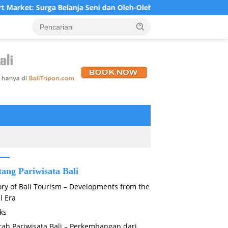
: Surga Belanja Seni dan Oleh-Oleh Khas Bali di Jantung Ubud
tang Pariwisata Bali
ory of Bali Tourism – Developments from the
l Era
ks
rah Pariwisata Bali – Perkembangan dari