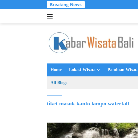
Langsung
Breaking News
ke
konten
Home
Lokasi Wisata
Panduan Wisata
All Blogs
tiket masuk kanto lampo waterfall