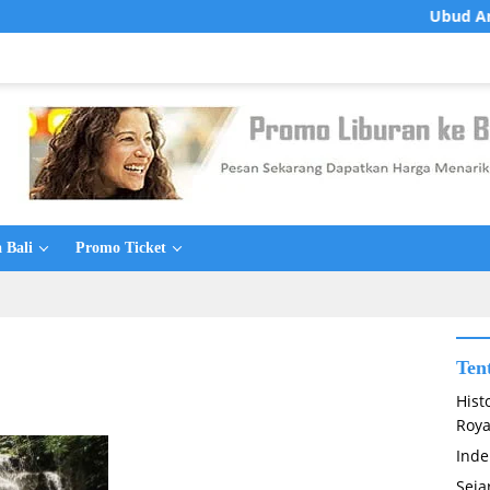
Ubud Art Market
 Bali
Promo Ticket
Ten
Hist
Roya
Inde
Seja