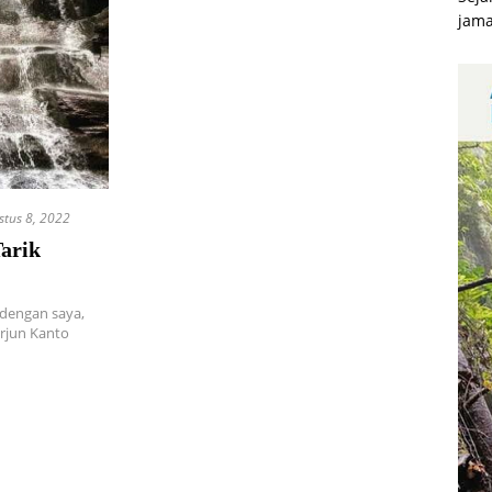
jama
stus 8, 2022
arik
 dengan saya,
erjun Kanto