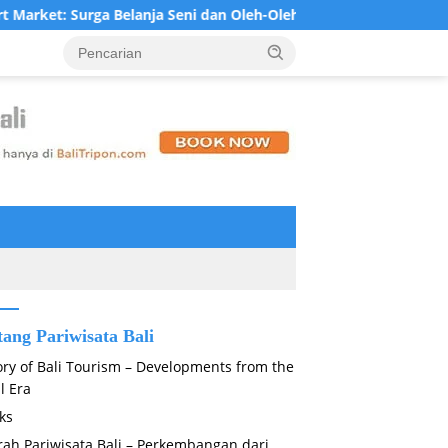
: Surga Belanja Seni dan Oleh-Oleh Khas Bali di Jantung Ubud
tang Pariwisata Bali
ory of Bali Tourism – Developments from the
l Era
ks
rah Pariwisata Bali – Perkembangan dari