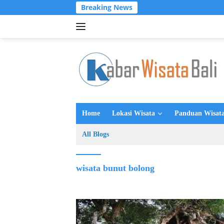
Langsung
Breaking News
ke
konten
Home
Lokasi Wisata
Panduan Wisata
All Blogs
wisata bunut bolong