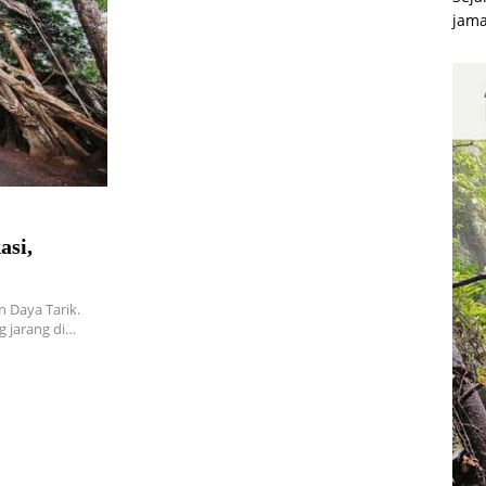
jama
asi,
 Daya Tarik.
g jarang di…