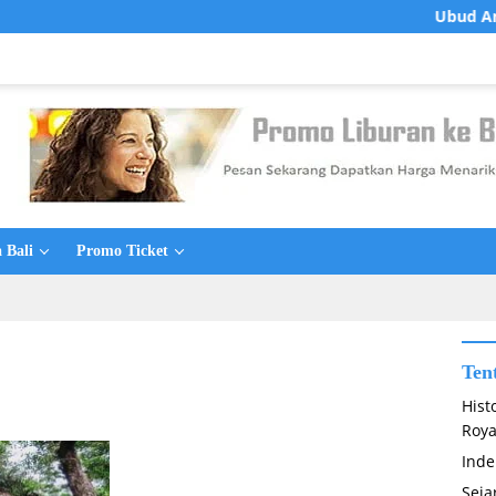
Ubud Art Market
 Bali
Promo Ticket
Ten
Hist
Roya
Inde
Seja