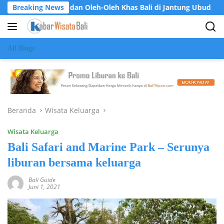
Langsung
an Oleh-Oleh Khas Bali di Jantung Ubud
Breaking News
Krisna Osea Park
ke
konten
All Blogs
Beranda
Wisata Keluarga
Wisata Keluarga
Bali Safari and Marine Park – Serunya
liburan bersama keluarga
Bali Guide
Juni 1, 2021