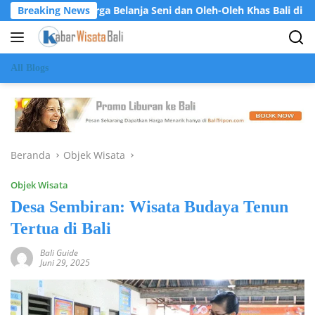
Langsung
et: Surga Belanja Seni dan Oleh-Oleh Khas Bali di Jantung Ubud
Breaking News
ke
konten
All Blogs
Beranda
Objek Wisata
Objek Wisata
Desa Sembiran: Wisata Budaya Tenun
Tertua di Bali
Bali Guide
Juni 29, 2025