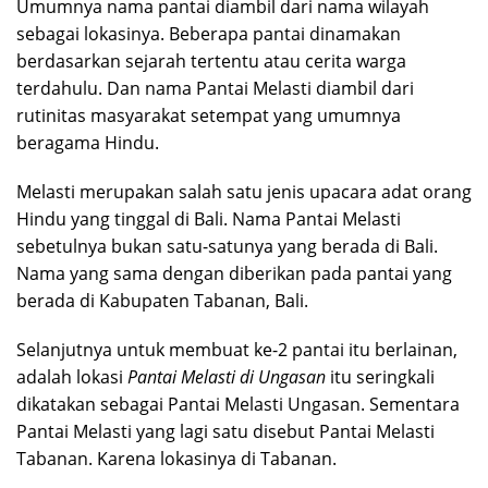
Umumnya nama pantai diambil dari nama wilayah
sebagai lokasinya. Beberapa pantai dinamakan
berdasarkan sejarah tertentu atau cerita warga
terdahulu. Dan nama Pantai Melasti diambil dari
rutinitas masyarakat setempat yang umumnya
beragama Hindu.
Melasti merupakan salah satu jenis upacara adat orang
Hindu yang tinggal di Bali. Nama Pantai Melasti
sebetulnya bukan satu-satunya yang berada di Bali.
Nama yang sama dengan diberikan pada pantai yang
berada di Kabupaten Tabanan, Bali.
Selanjutnya untuk membuat ke-2 pantai itu berlainan,
adalah lokasi
Pantai Melasti di Ungasan
itu seringkali
dikatakan sebagai Pantai Melasti Ungasan. Sementara
Pantai Melasti yang lagi satu disebut Pantai Melasti
Tabanan. Karena lokasinya di Tabanan.