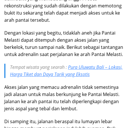
rekonstruksi yang sudah dilakukan dengan memotong
bukit itu sekarang telah dapat menjadi akses untuk ke
arah pantai tersebut.
Dengan lokasi yang begitu, tidaklah aneh jika Pantai
Melasti dapat ditempuh dengan akses jalan yang
berkelok, turun sampai naik. Berikut sebagai tantangan
untuk adrenalin saat perjalanan ke arah Pantai Melasti.
Tempat wisata yang searah :
Pura Uluwatu Bali – Lokasi,
Harga Tiket dan Daya Tarik yang Eksotis
Akses jalan yang memacu adrenalin tidak semestinya
jadi alasan untuk malas berkunjung ke Pantai Melasti.
Jalanan ke arah pantai itu telah diperlengkapi dengan
jenis aspal yang tebal dan lembut.
Di samping itu, jalanan beraspal itu lumayan lebar