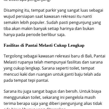
Disamping itu, tempat parkir yang sangat luas sebagai
wujud persiapan saat kawasan rekreasi itu nanti
semakin lebih populer. Sudah pasti pengunjung yang
tiba akan makin banyak setiap harinya dan bukan
hanya pada periode berlibur saja.
Fasilitas di Pantai Melasti Cukup Lengkap
Tergolong sebagai kawasan rekreasi baru di Bali, Pantai
Melasti rupanya telah mempunyai fasilitas dan sarana
yang cukup lengkap. Sarana seperti toilet, tempat
mencuci kaki dan ruangan untuk ganti baju telah ada
pada tempat tepi pantai.
Sarana itu juga sangat bagus dan bersih. Untuk biaya
menggunakan toilet, sekarang ini pengelola masih
terima berapa saja yang diberi pengunjung alias tidak