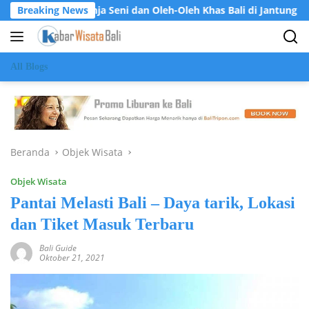
Langsung
lanja Seni dan Oleh-Oleh Khas Bali di Jantung Ubud
Breaking News
Kris
ke
konten
All Blogs
Beranda
Objek Wisata
Objek Wisata
Pantai Melasti Bali – Daya tarik, Lokasi
dan Tiket Masuk Terbaru
Bali Guide
Oktober 21, 2021