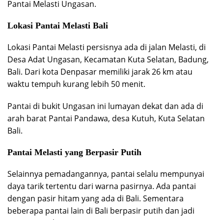
Pantai Melasti Ungasan.
Lokasi Pantai Melasti Bali
Lokasi Pantai Melasti persisnya ada di jalan Melasti, di
Desa Adat Ungasan, Kecamatan Kuta Selatan, Badung,
Bali. Dari kota Denpasar memiliki jarak 26 km atau
waktu tempuh kurang lebih 50 menit.
Pantai di bukit Ungasan ini lumayan dekat dan ada di
arah barat Pantai Pandawa, desa Kutuh, Kuta Selatan
Bali.
Pantai Melasti yang Berpasir Putih
Selainnya pemadangannya, pantai selalu mempunyai
daya tarik tertentu dari warna pasirnya. Ada pantai
dengan pasir hitam yang ada di Bali. Sementara
beberapa pantai lain di Bali berpasir putih dan jadi