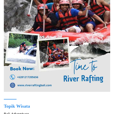
Topik Wisata
Bali Adventure