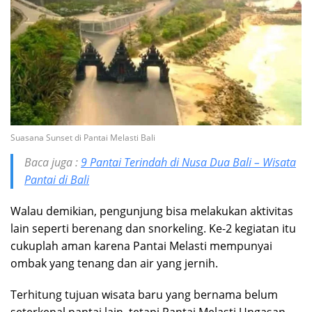
Suasana Sunset di Pantai Melasti Bali
Baca juga :
9 Pantai Terindah di Nusa Dua Bali – Wisata
Pantai di Bali
Walau demikian, pengunjung bisa melakukan aktivitas
lain seperti berenang dan snorkeling. Ke-2 kegiatan itu
cukuplah aman karena Pantai Melasti mempunyai
ombak yang tenang dan air yang jernih.
Terhitung tujuan wisata baru yang bernama belum
seterkenal pantai lain, tetapi Pantai Melasti Ungasan