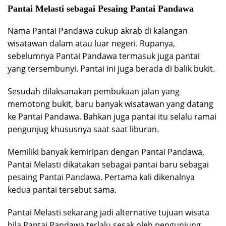
Pantai Melasti sebagai Pesaing Pantai Pandawa
Nama Pantai Pandawa cukup akrab di kalangan
wisatawan dalam atau luar negeri. Rupanya,
sebelumnya Pantai Pandawa termasuk juga pantai
yang tersembunyi. Pantai ini juga berada di balik bukit.
Sesudah dilaksanakan pembukaan jalan yang
memotong bukit, baru banyak wisatawan yang datang
ke Pantai Pandawa. Bahkan juga pantai itu selalu ramai
pengunjug khususnya saat saat liburan.
Memiliki banyak kemiripan dengan Pantai Pandawa,
Pantai Melasti dikatakan sebagai pantai baru sebagai
pesaing Pantai Pandawa. Pertama kali dikenalnya
kedua pantai tersebut sama.
Pantai Melasti sekarang jadi alternative tujuan wisata
bila Pantai Pandawa terlalu sesak oleh pengunjung.