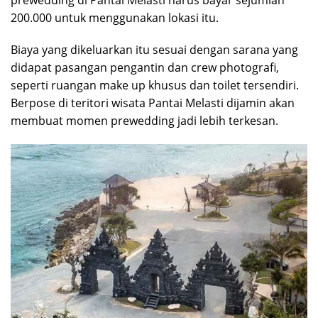
prewedding di Pantai Melasti harus bayar sejumlah
200.000 untuk menggunakan lokasi itu.
Biaya yang dikeluarkan itu sesuai dengan sarana yang
didapat pasangan pengantin dan crew photografi,
seperti ruangan make up khusus dan toilet tersendiri.
Berpose di teritori wisata Pantai Melasti dijamin akan
membuat momen prewedding jadi lebih terkesan.