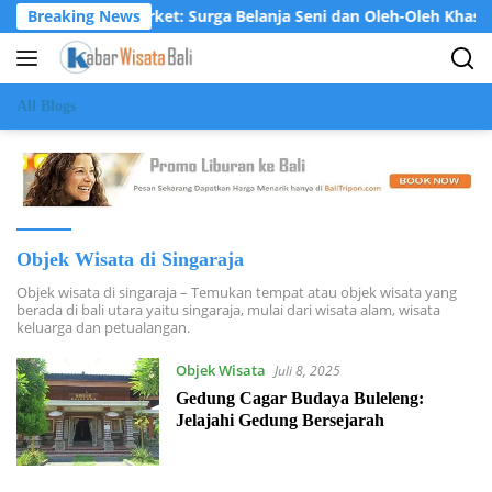
Langsung
bud Art Market: Surga Belanja Seni dan Oleh-Oleh Khas Bali di 
Breaking News
ke
konten
All Blogs
Objek Wisata di Singaraja
Objek wisata di singaraja – Temukan tempat atau objek wisata yang
berada di bali utara yaitu singaraja, mulai dari wisata alam, wisata
keluarga dan petualangan.
Objek Wisata
Juli 8, 2025
Gedung Cagar Budaya Buleleng:
Jelajahi Gedung Bersejarah