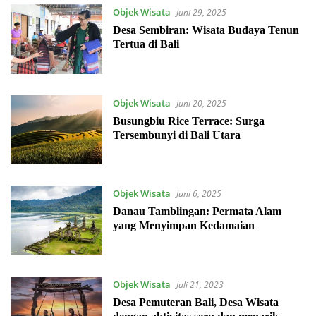
Objek Wisata
Juni 29, 2025
Desa Sembiran: Wisata Budaya Tenun
Tertua di Bali
Objek Wisata
Juni 20, 2025
Busungbiu Rice Terrace: Surga
Tersembunyi di Bali Utara
Objek Wisata
Juni 6, 2025
Danau Tamblingan: Permata Alam
yang Menyimpan Kedamaian
Objek Wisata
Juli 21, 2023
Desa Pemuteran Bali, Desa Wisata