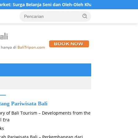
ja Seni dan Oleh-Oleh Khas Bali di Jantung Ubud
Krisna 
tang Pariwisata Bali
ory of Bali Tourism – Developments from the
l Era
ks
rah Pariwisata Bali – Perkembangan dari