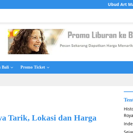
Ubud Art Market: Surga Belan
 Bali
Promo Ticket
Ten
Hist
Roya
ya Tarik, Lokasi dan Harga
Inde
Seja