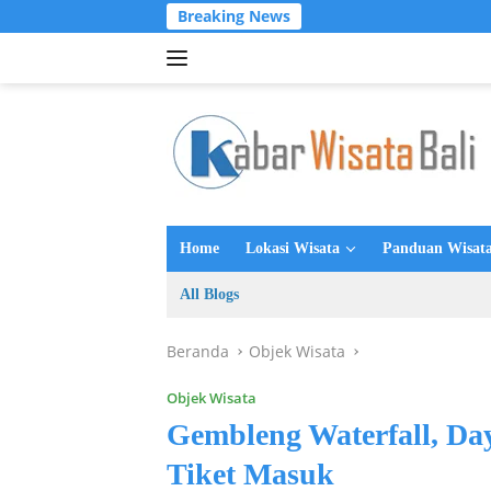
Langsung
Breaking News
ke
konten
Home
Lokasi Wisata
Panduan Wisata
All Blogs
Beranda
Objek Wisata
Objek Wisata
Gembleng Waterfall, Da
Tiket Masuk