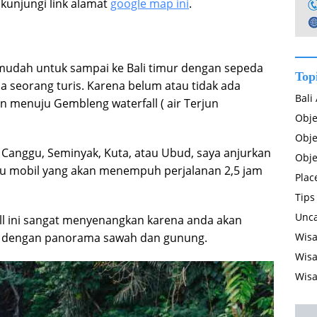
u kunjungi link alamat
google map ini
.
g mudah untuk sampai ke Bali timur dengan sepeda
Top
a seorang turis. Karena belum atau tidak ada
Bali
 menuju Gembleng waterfall ( air Terjun
Obje
Obje
, Canggu, Seminyak, Kuta, atau Ubud, saya anjurkan
Obje
 mobil yang akan menempuh perjalanan 2,5 jam
Plac
Tips
Unca
ll ini sangat menyenangkan karena anda akan
Wisa
u dengan panorama sawah dan gunung.
Wisa
Wisa