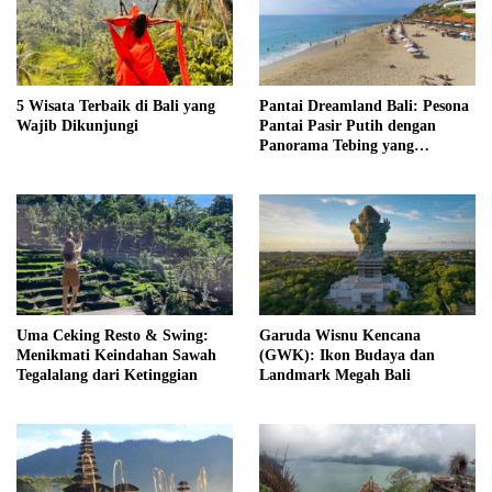
5 Wisata Terbaik di Bali yang
Pantai Dreamland Bali: Pesona
Wajib Dikunjungi
Pantai Pasir Putih dengan
Panorama Tebing yang
Memukau
Uma Ceking Resto & Swing:
Garuda Wisnu Kencana
Menikmati Keindahan Sawah
(GWK): Ikon Budaya dan
Tegalalang dari Ketinggian
Landmark Megah Bali