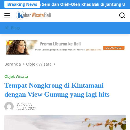
Langsung
anja Seni dan Oleh-Oleh Khas Bali di Jantung Ubud
Breaking News
Kris
ke
konten
All Blogs
Beranda
Objek Wisata
Objek Wisata
Tempat Nongkrong di Kintamani
dengan View Gunung yang lagi hits
Bali Guide
Juli 21, 2021