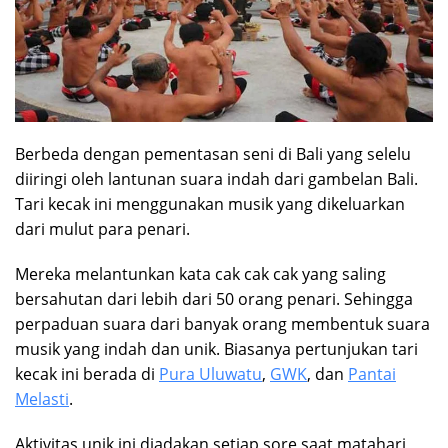
Berbeda dengan pementasan seni di Bali yang selelu
diiringi oleh lantunan suara indah dari gambelan Bali.
Tari kecak ini menggunakan musik yang dikeluarkan
dari mulut para penari.
Mereka melantunkan kata cak cak cak yang saling
bersahutan dari lebih dari 50 orang penari. Sehingga
perpaduan suara dari banyak orang membentuk suara
musik yang indah dan unik. Biasanya pertunjukan tari
kecak ini berada di
Pura Uluwatu
,
GWK
, dan
Pantai
Melasti
.
Aktivitas unik ini diadakan setiap sore saat matahari